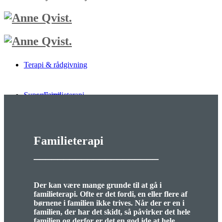
Terapi & rådgivning
Supervision
Familieterapi
Om mig
Individuel terapi
Familieterapi
_____________________
Priser
Børn & unge
Der kan være mange grunde til at gå i
Kontakt
Forældrerådgivning
familieterapi.
Ofte er det fordi, en eller flere af
børnene i familien ikke trives. Når der er en i
familien, der har det skidt, så påvirker det hele
familien og derfor er det en god ide at hele