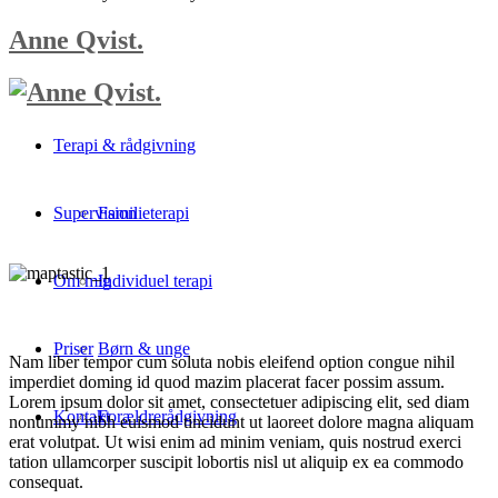
Anne Qvist.
Terapi & rådgivning
Supervision
Familieterapi
Om mig
Individuel terapi
Priser
Børn & unge
Nam liber tempor cum soluta nobis eleifend option congue nihil
imperdiet doming id quod mazim placerat facer possim assum.
Lorem ipsum dolor sit amet, consectetuer adipiscing elit, sed diam
Kontakt
Forældrerådgivning
nonummy nibh euismod tincidunt ut laoreet dolore magna aliquam
erat volutpat. Ut wisi enim ad minim veniam, quis nostrud exerci
tation ullamcorper suscipit lobortis nisl ut aliquip ex ea commodo
consequat.