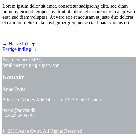
Lorem ipsum dolor sit amet, consetetur sadipscing elitr, sed diam
nonumy eirmod tempor invidunt ut labore et dolore magna aliquyam
erat, sed diam voluptua. At vero eos et accusam et justo duo dolores
et ea rebum. Stet clita kasd gubergren, no sea takimata sanctus est.
Post
←
Næste indlæg
Forrige indlæg
→
navigation
Psykoterapeut MPF,
familieterapeut og supervisor
Kontakt
Anne Qvist
Prinsesse Maries Alle 14, st. th. 1903 Frederiksberg
terapi@aqvist.dk
+45 40 45 60 88
© 2026
Anne Qvist.
All Rights Reserved.