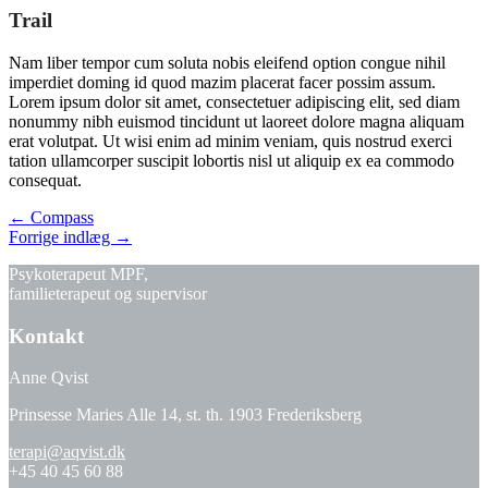
Trail
Nam liber tempor cum soluta nobis eleifend option congue nihil
imperdiet doming id quod mazim placerat facer possim assum.
Lorem ipsum dolor sit amet, consectetuer adipiscing elit, sed diam
nonummy nibh euismod tincidunt ut laoreet dolore magna aliquam
erat volutpat. Ut wisi enim ad minim veniam, quis nostrud exerci
tation ullamcorper suscipit lobortis nisl ut aliquip ex ea commodo
consequat.
Post
←
Compass
Forrige indlæg
→
navigation
Psykoterapeut MPF,
familieterapeut og supervisor
Kontakt
Anne Qvist
Prinsesse Maries Alle 14, st. th. 1903 Frederiksberg
terapi@aqvist.dk
+45 40 45 60 88