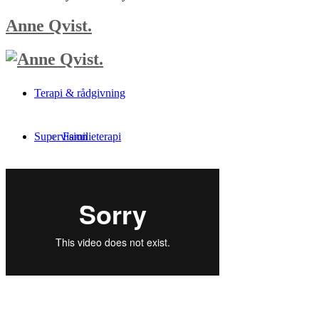
Anne Qvist.
Terapi & rådgivning
Supervision
Familieterapi
Om mig
Individuel terapi
Priser
Børn & unge
Kontakt
Forældrerådgivning