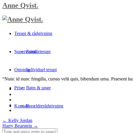
Anne Qvist.
Terapi & rådgivning
Supervision
Familieterapi
Om mig
Individuel terapi
“Nunc id nunc fringilla, cursus velit quis, bibendum urna. Praesent luct
Priser
Børn & unge
Kontakt
Forældrerådgivning
Post
←
Kelly Jordan
Harry Bearstein
→
navigation