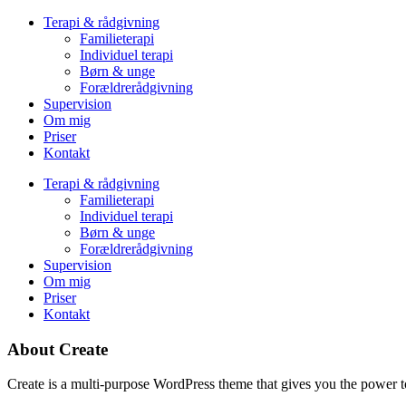
Terapi & rådgivning
Familieterapi
Individuel terapi
Børn & unge
Forældrerådgivning
Supervision
Om mig
Priser
Kontakt
Terapi & rådgivning
Familieterapi
Individuel terapi
Børn & unge
Forældrerådgivning
Supervision
Om mig
Priser
Kontakt
About Create
Create is a multi-purpose WordPress theme that gives you the power to