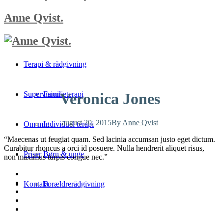
Anne Qvist.
Terapi & rådgivning
Veronica Jones
Supervision
Familieterapi
august 20, 2015
By
Anne Qvist
Om mig
Individuel terapi
“Maecenas ut feugiat quam. Sed lacinia accumsan justo eget dictum.
Curabitur rhoncus a orci id posuere. Nulla hendrerit aliquet risus,
Priser
Børn & unge
non maximus turpis congue nec.”
Kontakt
Forældrerådgivning